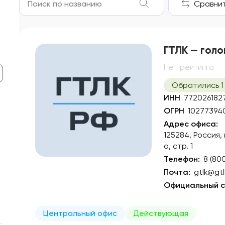
Сравнить
ГТЛК — голо
Нет рейтинга
Обратились 1
ИНН
772026182
ОГРН
10277394
Адрес офиса:
125284, Россия,
а, стр. 1
Телефон:
8 (80
Почта:
gtlk@gtl
Официальный с
Центральный офис
Действующая