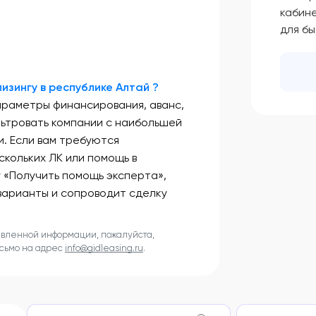
кабин
для б
изингу в республике Алтай ?
араметры финансирования, аванс,
льтровать компании с наибольшей
. Если вам требуются
скольких ЛК или помощь в
у «Получить помощь эксперта»,
варианты и сопроводит сделку
авленной информации, пожалуйста,
исьмо на адрес
info@gidleasing.ru
.