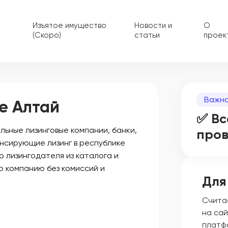
Изъятое имущество
Новости и
О
(Скоро)
статьи
проек
Важна
е Алтай
✅ Вс
ьные лизинговые компании, банки,
про
нсирующие лизинг в республике
о лизингодателя из каталога и
ю компанию без комиссий и
Для
Счита
на сай
платф