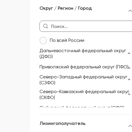
Морской и речной транспорт
Округ / Регион / Город
Мототехника и техника для
активного отдыха
Недвижимость
По всей России
Оборудование
Дальневосточный федеральный округ
Прицепы и полуприцепы
(ДФО)
Сельскохозяйственная техника
Приволжский федеральный округ (ПФО)
Складская техника
Северо-Западный федеральный округ
(СЗФО)
Спецтехника
Северо-Кавказский федеральный округ
(СКФО)
Сибирский федеральный округ (СФО)
Уральский федеральный округ (УФО)
Лизингополучатель
Центральный федеральный округ (ЦФО)